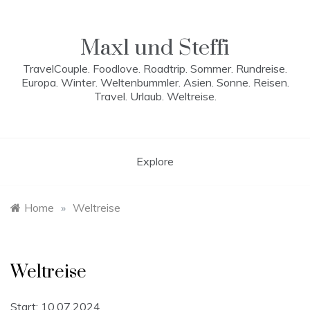
Skip
to
content
Maxl und Steffi
TravelCouple. Foodlove. Roadtrip. Sommer. Rundreise.
Europa. Winter. Weltenbummler. Asien. Sonne. Reisen.
Travel. Urlaub. Weltreise.
Explore
Home
»
Weltreise
Weltreise
Start: 10.07.2024