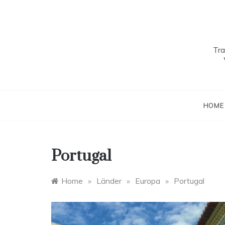
Skip
to
content
Tra
HOME
Portugal
Home
»
Länder
»
Europa
»
Portugal