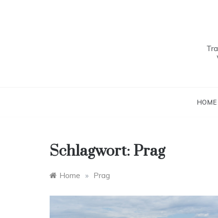
Skip
to
content
Tra
HOME
Schlagwort:
Prag
Home
»
Prag