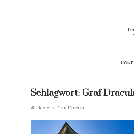
Skip
to
content
Tra
HOME
Schlagwort:
Graf Dracul
Home
»
Graf Dracula