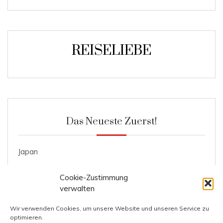
REISELIEBE
Das Neueste Zuerst!
Japan
Roggenmischbrot
Cookie-Zustimmung
Ente mit Knödel und Blaukraut
verwalten
Kosten Prag
Wir verwenden Cookies, um unsere Website und unseren Service zu
optimieren.
Kosten Italien