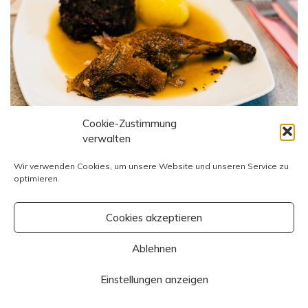
Cookie-Zustimmung
verwalten
Wir verwenden Cookies, um unsere Website und unseren Service zu
Ente mit Knödel und Blaukraut
optimieren.
2. November 2023
Cookies akzeptieren
Ablehnen
Copyright All Rights Reserved 2023
Proudly powered by WordPress
|
Theme: Polite by
Einstellungen anzeigen
Template Sell
.