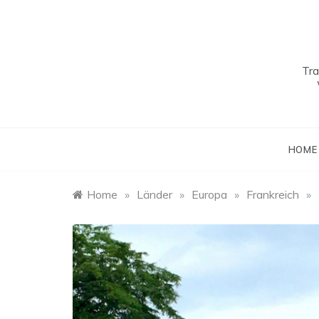
Skip
to
content
Tra
HOME
Home
»
Länder
»
Europa
»
Frankreich
»