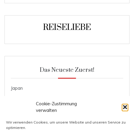
REISELIEBE
Das Neueste Zuerst!
Japan
Roggenmischbrot
Cookie-Zustimmung
Ente mit Knödel und Blaukraut
verwalten
Kosten Prag
Wir verwenden Cookies, um unsere Website und unseren Service zu
optimieren.
Kosten Italien