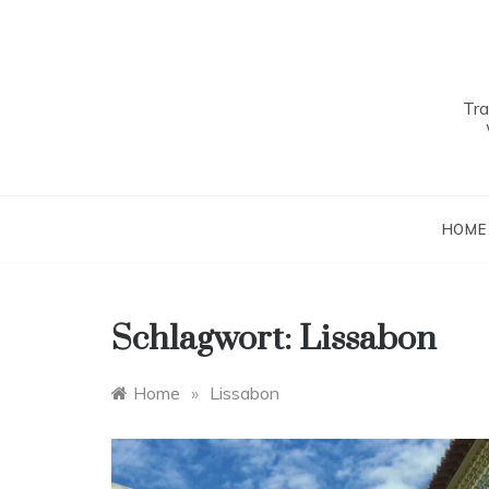
Skip
to
content
Tra
HOME
Schlagwort:
Lissabon
Home
»
Lissabon