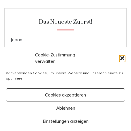
Das Neueste Zuerst!
Japan
Roggenmischbrot
Cookie-Zustimmung
Ente mit Knödel und Blaukraut
verwalten
Kosten Prag
Wir verwenden Cookies, um unsere Website und unseren Service zu
optimieren.
Kosten Italien
Cookies akzeptieren
Ablehnen
Copyright All Rights Reserved 2023
Proudly powered by WordPress
|
Theme: Polite by
Einstellungen anzeigen
Template Sell
.