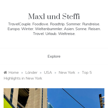
Skip
to
content
Maxl und Steffi
TravelCouple. Foodlove. Roadtrip. Sommer. Rundreise.
Europa. Winter. Weltenbummler. Asien. Sonne. Reisen.
Travel. Urlaub. Weltreise.
Explore
Home
»
Länder
»
USA
»
New York
»
Top 5
Highlights in New York