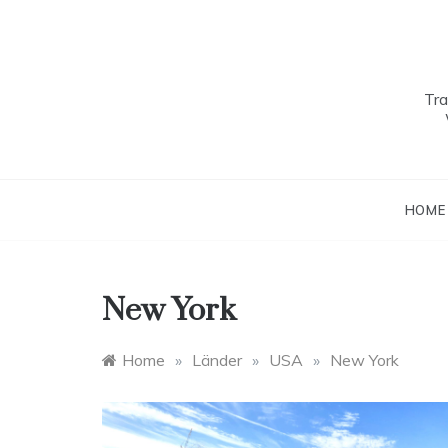
Skip
to
content
Tra
HOME
New York
Home
»
Länder
»
USA
»
New York