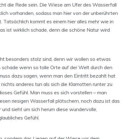
nicht die Rede sein. Die Wiese am Ufer des Wasserfall
irklich vorhanden, sodass man hier von der unberührten
. Tatsächlich kommt es einem hier alles mehr wie in
Das ist wirklich schade, denn die schöne Natur wird
ht besonders stolz sind, denn wir wollen so etwas
es schade wenn so tolle Orte auf der Welt durch den
uss dazu sagen, wenn man den Eintritt bezahlt hat
nichts anderes tun als sich die Klamotten runter zu
dioses Gefühl. Man muss es sich vorstellen – man
esen riesigen Wasserfall plätschern, noch dazu ist das
und sieht um sich herum diese wundervolle,
aubliches Gefühl.
en, sondern das Liegen auf der Wiese vor dem