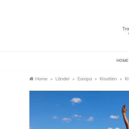
Skip
to
content
Tra
HOME
Home
»
Länder
»
Europa
»
Kroatien
»
K